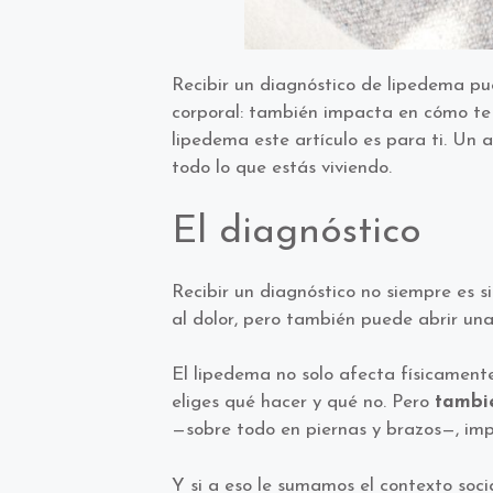
Recibir un diagnóstico de lipedema pu
corporal: también impacta en cómo te 
lipedema este artículo es para ti. Un
todo lo que estás viviendo.
El diagnóstico
Recibir un diagnóstico no siempre es s
al dolor, pero también puede abrir una
El lipedema no solo afecta físicamente
eliges qué hacer y qué no. Pero
tambi
—sobre todo en piernas y brazos—, impa
Y si a eso le sumamos el contexto soci