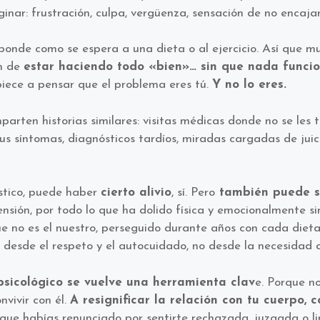
inar: frustración, culpa, vergüenza, sensación de no encajar
ponde como se espera a una dieta o al ejercicio. Así que 
ón de
estar haciendo todo «bien»… sin que nada funcio
iece a pensar que el problema eres tú.
Y no lo eres.
ten historias similares: visitas médicas donde no se les t
us síntomas, diagnósticos tardíos, miradas cargadas de juic
óstico, puede haber
cierto alivio
, sí. Pero
también puede s
nsión, por todo lo que ha dolido física y emocionalmente s
ue no es el nuestro, perseguido durante años con cada diet
al desde el respeto y el autocuidado, no desde la necesida
sicológico se vuelve una herramienta clav
e. Porque n
nvivir con él.
A resignificar la relación con tu cuerpo, 
 que habías renunciado por sentirte rechazada, juzgada o l