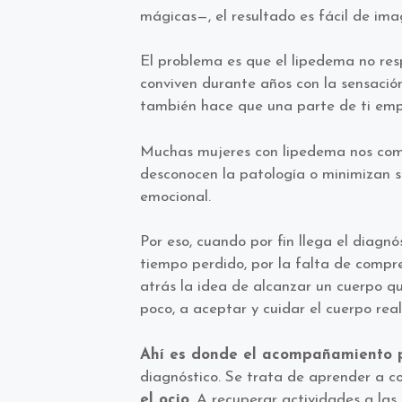
mágicas—, el resultado es fácil de imag
El problema es que el lipedema no res
conviven durante años con la sensaci
también hace que una parte de ti emp
Muchas mujeres con lipedema nos compar
desconocen la patología o minimizan s
emocional.
Por eso, cuando por fin llega el diagn
tiempo perdido, por la falta de compre
atrás la idea de alcanzar un cuerpo q
poco, a aceptar y cuidar el cuerpo re
Ahí es donde el acompañamiento p
diagnóstico. Se trata de aprender a co
el ocio
. A recuperar actividades a las