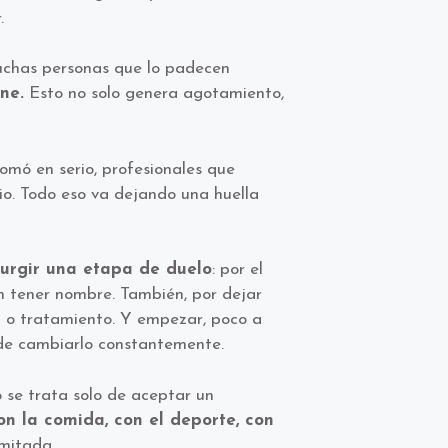
.
muchas personas que lo padecen
ne.
Esto no solo genera agotamiento,
omó en serio, profesionales que
io. Todo eso va dejando una huella
urgir una etapa de duelo
: por el
in tener nombre. También, por dejar
a o tratamiento. Y empezar, poco a
d de cambiarlo constantemente.
o se trata solo de aceptar un
con la comida, con el deporte, con
imitada.